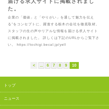
届ける求人サイトに掲載されまし
た。
企業の「価値」と「やりがい」を通して魅力を伝え
る”をコンセプトに、躍進する栃木の会社を徹底取材。
スタッフの生の声やリアルな情報を届ける求人サイト
に掲載されました。 詳しくは下記のURLからご覧下さ
い。 https://tochigi.becal.jp/yell
<
...
6
7
8
9
10
トップ
ニュース