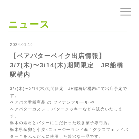
ニュース
2024.01.19
【ベアバターベイク出店情報】
3/7(木)〜3/14(木)期間限定 JR船橋
駅構内
3/7(木)〜3/14(木)期間限定 JR船橋駅構内
にて出店予定で
す。
ベアバタ看板商品 の フィナンフルール や
ベアバターカヌレ 、バタークッキーなどを販売いたしま
す。
栃木の素材とバターにこだわった焼き菓子専門店。
栃木県産卵と小麦×ニュージーランド産＂グラスフェッドバ
ター＂をふんだんに使用した贅沢な一品です。