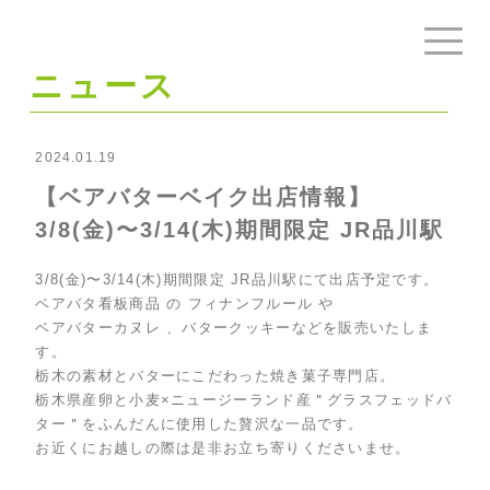
ニュース
2024.01.19
【ベアバターベイク出店情報】
3/8(金)〜3/14(木)期間限定 JR品川駅
3/8(金)〜3/14(木)期間限定 JR品川駅にて出店予定です。
ベアバタ看板商品 の フィナンフルール や
ベアバターカヌレ 、バタークッキーなどを販売いたしま
す。
栃木の素材とバターにこだわった焼き菓子専門店。
栃木県産卵と小麦×ニュージーランド産＂グラスフェッドバ
ター＂をふんだんに使用した贅沢な一品です。
お近くにお越しの際は是非お立ち寄りくださいませ。