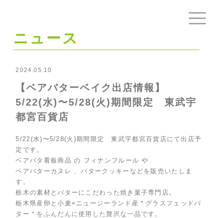
ニュース
2024.05.10
【ベアバターベイク出店情報】
5/22(水)〜5/28(火)期間限定 東武宇
都宮百貨店
5/22(水)〜5/28(火)期間限定 東武宇都宮百貨店にて出店予
定です。
ベアバタ看板商品 の フィナンフルール や
ベアバターカヌレ 、バタークッキーなどを販売いたしま
す。
栃木の素材とバターにこだわった焼き菓子専門店。
栃木県産卵と小麦×ニュージーランド産＂グラスフェッドバ
ター＂をふんだんに使用した贅沢な一品です。