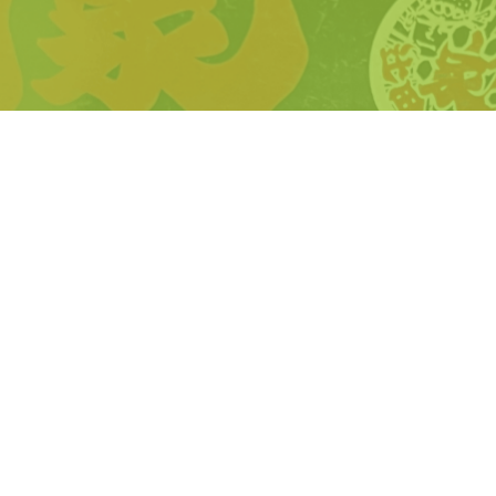
トップ
役職の仕事と役割
インフォメーション
インタビュー
1分でわかる「YELL Japanは
ブランドと店舗
こんな会社です」
色々な制度
会社情報