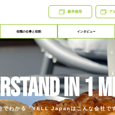
新卒採用
ア
役職の仕事と役割
インタビュー
rstand in
1 m
分でわかる「YELL Japanはこんな会社で